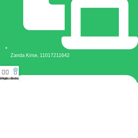
Zanda Ķirse, 11017211642
0
ēlmju saraksts
eikals
Grozs