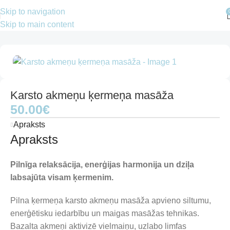
Skip to navigation
Skip to main content
Sākums
Masāžas
Karsto akmeņu ķermeņa masāža
50.00
€
Apraksts
Apraksts
Pilnīga relaksācija, enerģijas harmonija un dziļa
labsajūta visam ķermenim.
Pilna ķermeņa karsto akmeņu masāža apvieno siltumu,
enerģētisku iedarbību un maigas masāžas tehnikas.
Bazalta akmeņi aktivizē vielmaiņu, uzlabo limfas