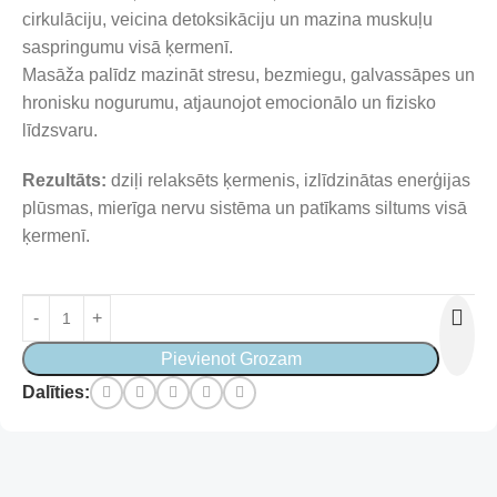
cirkulāciju, veicina detoksikāciju un mazina muskuļu
saspringumu visā ķermenī.
Masāža palīdz mazināt stresu, bezmiegu, galvassāpes un
hronisku nogurumu, atjaunojot emocionālo un fizisko
līdzsvaru.
Rezultāts:
dziļi relaksēts ķermenis, izlīdzinātas enerģijas
plūsmas, mierīga nervu sistēma un patīkams siltums visā
ķermenī.
Pievienot Grozam
Dalīties:
Read more