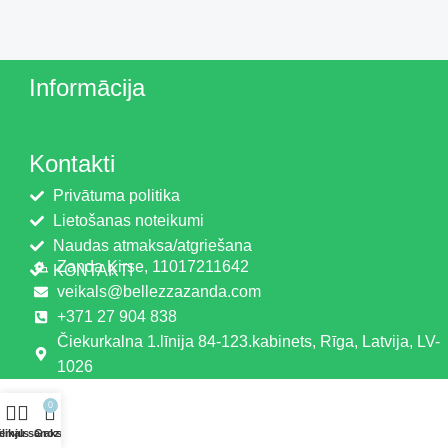
Informācija
Kontakti
Privātuma politika
Lietošanas noteikumi
Naudas atmaksa/atgriešana
Zanda Ķirse, 11017211642
KONTAKTI
veikals@bellezzazanda.com
+371 27 904 838
Čiekurkalna 1.līnija 84-123.kabinets, Rīga, Latvija, LV-
1026
0
ēlmju saraksts
eikals
Grozs